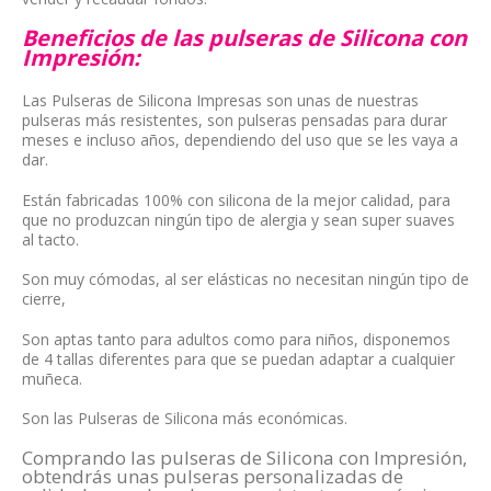
de que 
son 
Beneficios de las pulseras de Silicona con
Google 
muy 
Impresión:
me 
buenos 
llevara 
profesi
Las Pulseras de Silicona Impresas son unas de nuestras
pulseras más resistentes, son pulseras pensadas para durar
a su 
onales
meses e incluso años, dependiendo del uso que se les vaya a
página!
dar.
Están fabricadas 100% con silicona de la mejor calidad, para
que no produzcan ningún tipo de alergia y sean super suaves
al tacto.
Son muy cómodas, al ser elásticas no necesitan ningún tipo de
cierre,
Son aptas tanto para adultos como para niños, disponemos
de 4 tallas diferentes para que se puedan adaptar a cualquier
muñeca.
Son las Pulseras de Silicona más económicas.
Comprando las pulseras de Silicona con Impresión,
obtendrás unas pulseras personalizadas de