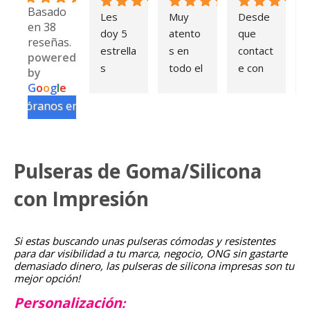
Basado
Les 
Muy 
Desde 
en 38
doy 5 
atento
que 
e
reseñas.
estrella
s en 
contact
powered
s 
todo el 
e con 
by
porque 
proces
Sergi 
G
o
o
g
l
e
no les 
o, muy 
para 
valóranos en
puedo 
buen 
consult
dar 
trato. 
as 
más. 
Las 
sobre 
Pulseras de Goma/Silicona
No es 
pulsera
las 
muy 
s 
pulsera
e
con Impresión
habitual 
llegaro
s para 
encontr
n antes 
la 
arme 
de lo 
piscina 
t
Si estas buscando unas pulseras cómodas y resistentes
para dar visibilidad a tu marca, negocio, ONG sin gastarte
con un 
previst
de mi 
demasiado dinero, las pulseras de silicona impresas son tu
profesi
o y la 
comuni
mejor opción!
onal del 
calidad 
dad 
Personalización
:
mundo 
como 
todo 