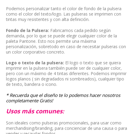
de la 
decían. 
fue 
Podemos personalizar tanto el color de fondo de la pulsera
person
Muy 
muy 
como el color del texto/logo. Las pulseras se imprimen con
tintas muy resistentes y con alta definición.
alizació
content
bien 
s
n como 
os, 
explica
Fondo de la Pulsera:
Fabricamos cada pedido según
Sergio, 
repetir
do y 
demanda, por lo que se puede elegir cualquier color de la
paleta Pantone. Esto nos permite una máxima
que 
emos 
todo 
personalización, sobretodo en caso de necesitar pulseras con
haga 
sin 
muy 
S
un color corporativo concreto.
que 
duda.
rapido,
Logo o texto de la pulsera:
El logo o texto que se quiera
todo 
muy 
imprimir en la pulsera también puede ser de cualquier color,
sea tan 
buena 
pero con un máximo de 4 tintas diferentes. Podemos imprimir
logos planos ( sin degradados ni sombreados), cualquier tipo
fácil y 
atencio
.
de texto, bandera o icono
fluido. 
n y 
Y el 
calidad,
* Recuerda que el diseño te lo podemos hacer nosotros
completamente Gratis!
produc
recome
to una 
ndable 
Usos más comunes
:
pasada. 
100% 
Son ideales como pulseras promocionales, para usar como
Me 
sin 
merchandising/branding, para concienciar de una causa o para
alegro 
duda 
vender y recaudar fondos.