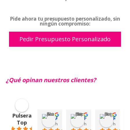
Pide ahora tu presupuesto personalizado, sin
ningún compromiso:
Pedir Presupuesto Personalizado
¿Qué opinan nuestros clientes?
Pulsera
Alonca T.
Héctor Izquierdo B.
Regina R.
Top
hace 4 semanas
hace 2 meses
hace 4 m
4.9